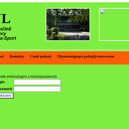
ŮL
očině
ory
ka-Sport
od
Kontakty
Ceník pobytů
Ubytování(popis pokojů)-stravování
jte jméno(login) a heslo(password)
in:
sword: