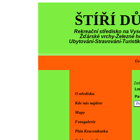
ŠTÍŘÍ D
Rekreační středisko na Vys
Žďárské vrchy-Železné h
Ubytování-Stravování-Turisti
Úv
Zade
Log
O středisku
Pas
Kde nás najdete
Mapy
Fotogalerie
Plán Krucemburku