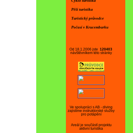
Cyklo turistika
Pěší turistika
Turistický průvodce
Počasí v Krucemburku
Od 18.1.2006 jste
120403
návštěvníkem této stránky
Ve spolupráci s AB - diving
zajistíme instruktorské služby
pro potápění
Areál je součástí projektu
aktivní turistika