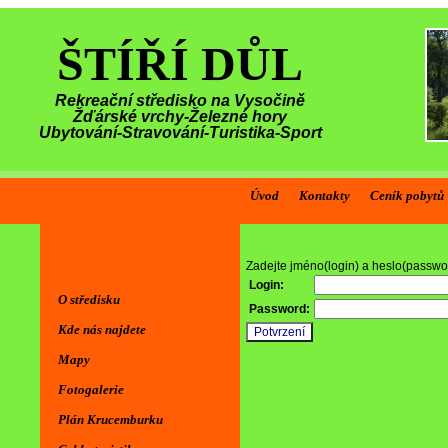
ŠTÍŘÍ DŮL
Rekreační středisko na Vysočině
Žďárské vrchy-Železné hory
Ubytování-Stravování-Turistika-Sport
Úvod
Kontakty
Ceník pobytů
Zadejte jméno(login) a heslo(passwo
Login:
O středisku
Password:
Kde nás najdete
Mapy
Fotogalerie
Plán Krucemburku